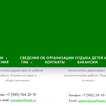
Рыбак
Забавникова
Тамара
Татьяна
ИИ
СВЕДЕНИЯ ОБ ОРГАНИЗАЦИИ ОТДЫХА ДЕТЕЙ
ЕНИЯ
ГИА
КОНТАКТЫ
ВАКАНСИИ
Васильевна
Владиленовна
титель директора по учебной
Заместитель директрора 
аботе. Учитель истории и
воспитательной работе. Пед
обществознания.
психолог.
тел.:+7 (985) 764 20 19
Телефон: +7 (985) 241 69 
e-mail:
vstuplen@mail.ru
Email:
zabavnikova@mail.