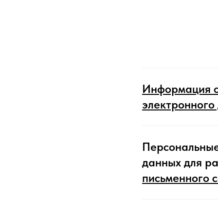
Информация о
электронного
Персональные
данных для р
письменного 
Кафед
и средн