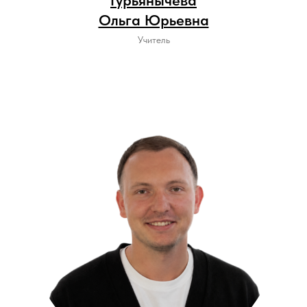
Гурьянычева
Ольга Юрьевна
Учитель