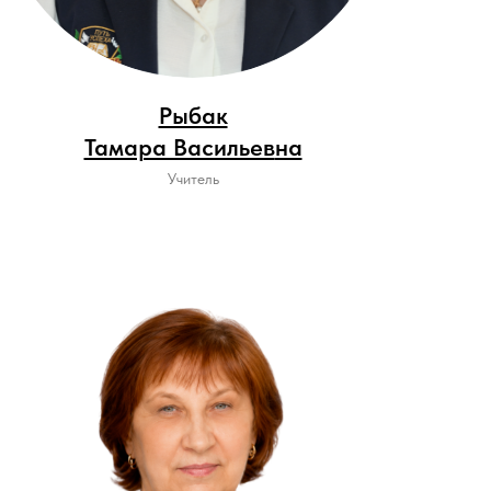
Рыбак
Тамара Васильев
на
Учитель