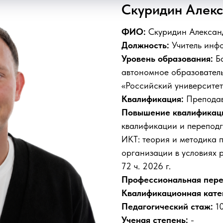
Скуридин Алекс
ФИО:
Скуридин Алексан
Должность:
Учитель инф
Уровень образования:
Ба
автономное образовател
«Российский университет
Квалификация:
Преподав
Повышение квалификац
квалификации и перепод
ИКТ: теория и методика 
организации в условия
72 ч. 2026 г.
Профессиональная пере
Квалификационная кате
Педагогический стаж:
10
Ученая степень:
-