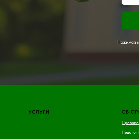
Нажимая к
УСЛУГИ
ОБ О
Правова
Педагоги