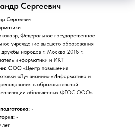
андр Сергеевич
др Сергеевич
орматики
калавр, Федеральное государственное
ьное учреждение высшего образования
 дружбы народов г. Москва 2018 г.
атель информатики и ИКТ
ии:
ООО «Центр повышения
готовки «Луч знаний» «Информатика и
преподавания в образовательной
х реализации обновлённых ФГОС ООО»
подготовка:
-
гория:
-
 лет