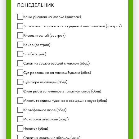
ПОНЕДЕЛЬНИК
Каша рисовая на молоке (завтрак)
Запеканка творожная со сгущенкой или сметаной (завтрак)
Кисель ягодный (завтрак)
Какао (завтрак)
Чай (завтрак)
Салат из свежих овощей с маслом (обед)
Суп рассольник на мясном бульоне (обед)
Суп-пюре из овощей (обед)
Филе рыбы запеченное в томатном соусе (обед)
Мякоть говядины тушеное с овощами в соусе (обед)
Картофельное пюре (обед)
Макароны отварные (обед)
Напиток (обед)
Салат из морквки с яблоком (ужин)