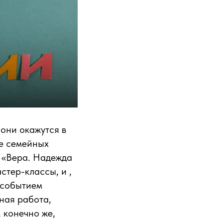
 они окажутся в
е семейных
л «Вера. Надежда
стер-классы, и ,
 событием
ная работа,
 конечно же,